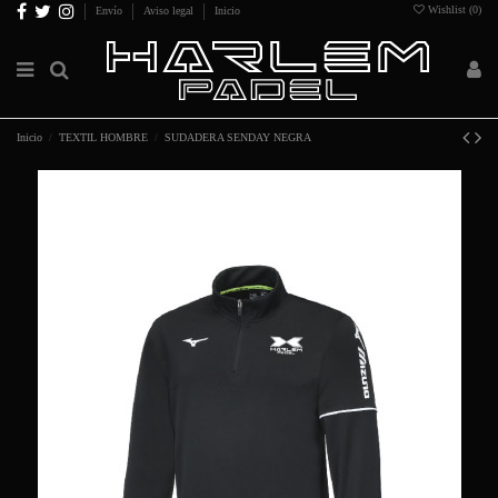
Wishlist (
0
)
Envío
Aviso legal
Inicio
Inicio
TEXTIL HOMBRE
SUDADERA SENDAY NEGRA