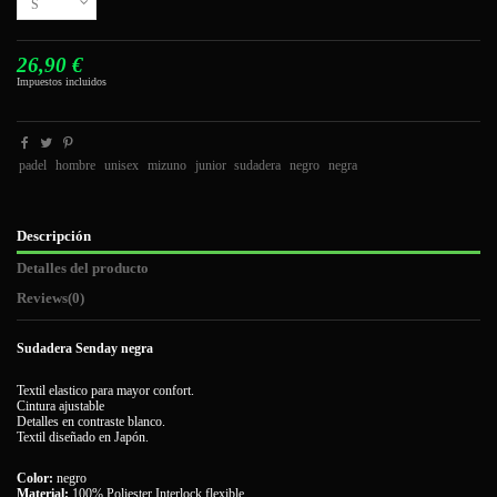
26,90 €
Impuestos incluidos
padel
hombre
unisex
mizuno
junior
sudadera
negro
negra
Descripción
Detalles del producto
Reviews
(0)
Sudadera Senday negra
Textil elastico para mayor confort.
Cintura ajustable
Detalles en contraste blanco.
Textil diseñado en Japón.
Color:
negro
Material:
100% Poliester Interlock flexible