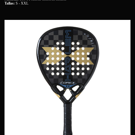
Tallas:
S - XXL
Referencia
HP-235
No reviews